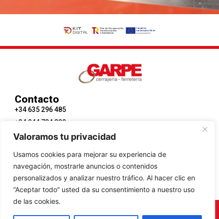
Contacto
+34 635 296 485
+34 944 704 899
Valoramos tu privacidad
Enlaces
Políticas
Usamos cookies para mejorar su experiencia de
Conoce Garpe
Accesibilidad
navegación, mostrarle anuncios o contenidos
Servicios
Aviso Legal
personalizados y analizar nuestro tráfico. Al hacer clic en
Contacto
Políticas de Cookies
“Aceptar todo” usted da su consentimiento a nuestro uso
de las cookies.
Diseño web realizado por RK Solutions